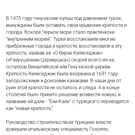
В 1475 году генуэзские купцы под давлением турок,
вынуждены были оставить свои крымские крепости и
города. Вскоре Черное море стало практически
"внутренним морем". Турки восстановили многие
прибрежные города и крепости, восстановили и эту
крепость, назвав её «О Виран Килиседжик»
(«Разрушенная Церквушка») скорей всего из-за
остатков Византийской или Генуэзской церкви.
Крепость Килиседжик была взорвана в 1631 году
запорожскими и донскими казаками. В наши дни от
руин этой крепости не осталось и следа. А в конце
столетия было принято решение возвести новую, и
название ей дали - "Ени-Кале" с турецкого переводится
как "новая крепость".
Руководство строительством турецкие власти
доверили итальянскому специалисту Голоппо,