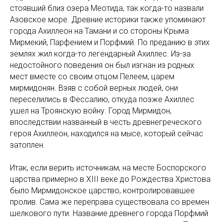
стоявший близ озера Меотида, так когда-то назвали
Азовское море. Древние историки также упоминают
города Ахиллеон на Тамани и со стороны Крыма
Мирмекий, Парфением и Порфмий. По преданию в этих
землях жил когда-то легендарный Ахиллес. Из-за
недостойного поведения он был изгнан из родных
мест вместе со своим отцом Пелеем, царем
мирмидонян. Взяв с собой верных людей, они
переселились в Фессалию, откуда позже Ахиллес
ушел на Троянскую войну. Город Мирмидон,
впоследствии названный в честь древнегреческого
героя Ахиллеон, находился на мысе, который сейчас
затоплен.
Итак, если верить источникам, на месте Боспорского
царства примерно в XIII веке до Рождества Христова
было Мирмидонское царство, контролировавшее
пролив. Сама же переправа существовала со времен
шелкового пути. Название древнего города Порфмий